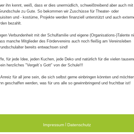
 wer ihn kennt, weiß, dass er dies unermüdlich, schweißtreibend aber auch mit 
Grundschule zu Gute. So bekommen wir Zuschüsse für Theater- oder
uisiten und - kostüme, Projekte werden finanziell unterstützt und auch extern
rden bezahlt.
gen Verbundenheit mit der Schulfamilie und eigene (Organisations-)Talente n
ss manche Mitglieder des Fördervereins auch noch fleißig am Vereinsleben
undschulalter bereits entwachsen sind!
fe, für jede Idee, jeden Kuchen, jede Deko und natürlich für die vielen tause
in herzliches "Vergelt´s Gott" von der Schule!!!
 Anreiz für all jene sein, die sich selbst gerne einbringen könnten und möchte
nn geschaffen werden, was für uns alle so gewinnbringend und fruchtbar ist!
l
Impressum
Datenschutz