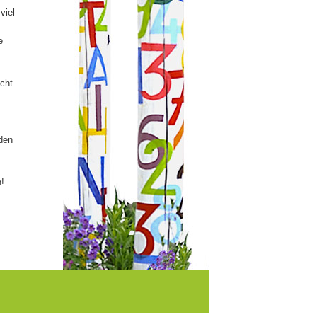
viel
e
icht
nden
n!